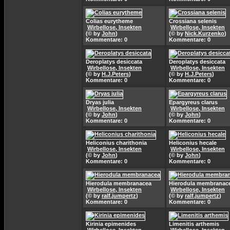
Colias eurytheme
Crossiana selenis
Wirbellose, Insekten
Wirbellose, Insekten
(© by
John
)
(© by
Nick.Kurzenko
)
Kommentare: 0
Kommentare: 0
Deroplatys desiccata
Deroplatys desiccata
Wirbellose, Insekten
Wirbellose, Insekten
(© by
H.J.Peters
)
(© by
H.J.Peters
)
Kommentare: 0
Kommentare: 0
Dryas julia
Epargyreus clarus
Wirbellose, Insekten
Wirbellose, Insekten
(© by
John
)
(© by
John
)
Kommentare: 0
Kommentare: 0
Heliconius charithonia
Heliconius hecale
Wirbellose, Insekten
Wirbellose, Insekten
(© by
John
)
(© by
John
)
Kommentare: 0
Kommentare: 0
Hierodula membranacea
Hierodula membranac
Wirbellose, Insekten
Wirbellose, Insekten
(© by
ralf.jumpertz
)
(© by
ralf.jumpertz
)
Kommentare: 0
Kommentare: 0
Kirinia epimenides
Limenitis arthemis