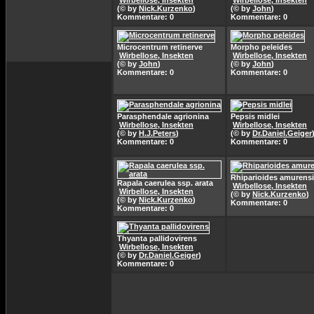
Wirbellose, Insekten
Wirbellose, Insekten
(© by
Nick.Kurzenko
)
(© by
John
)
Kommentare: 0
Kommentare: 0
Microcentrum retinerve
Morpho peleides
Wirbellose, Insekten
Wirbellose, Insekten
(© by
John
)
(© by
John
)
Kommentare: 0
Kommentare: 0
Parasphendale agrionina
Pepsis midlei
Wirbellose, Insekten
Wirbellose, Insekten
(© by
H.J.Peters
)
(© by
Dr.Daniel.Geiger
Kommentare: 0
Kommentare: 0
Rhiparioides amurens
Rapala caerulea ssp. arata
Wirbellose, Insekten
Wirbellose, Insekten
(© by
Nick.Kurzenko
)
(© by
Nick.Kurzenko
)
Kommentare: 0
Kommentare: 0
Thyanta pallidovirens
Wirbellose, Insekten
(© by
Dr.Daniel.Geiger
)
Kommentare: 0