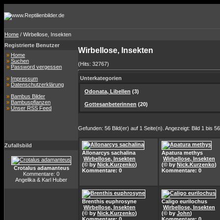
Home
/ Wirbellose, Insekten
Registrierte Benutzer
Wirbellose, Insekten
»
Home
»
Suchen
(Hits: 32767)
»
Password vergessen
Unterkategorien
»
Impressum
»
Datenschutzerklärung
Odonata, Libellen
(3)
»
Bambus Bilder
»
Bambuspflanzen
Gottesanbeterinnen
(20)
»
Unser RSS Feed
Gefunden: 56 Bild(er) auf 1 Seite(n). Angezeigt: Bild 1 bis 56
Zufallsbild
Allonarcys sachalina
Apatura methys
Wirbellose, Insekten
Wirbellose, Insekten
(© by
Nick.Kurzenko
)
(© by
Nick.Kurzenko
)
Crotalus adamanteus
Kommentare: 0
Kommentare: 0
Kommentare: 0
Angelika & Karl Huber
Brenthis euphrosyne
Caligo eurilochus
Wirbellose, Insekten
Wirbellose, Insekten
(© by
Nick.Kurzenko
)
(© by
John
)
Kommentare: 0
Kommentare: 0