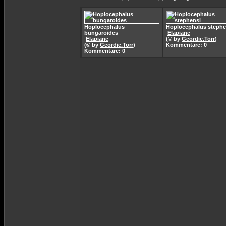
Hoplocephalus
Hoplocephalus stephe
bungaroides
Elapiane
Elapiane
(© by
Geordie.Torr
)
(© by
Geordie.Torr
)
Kommentare: 0
Kommentare: 0