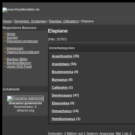
Home
/
Serpentes, Schlangen
/
Elapidae, Giftnattern
/ Elapiane
Registrierte Benutzer
Elapiane
»
Home
»
Suchen
(Hits: 32767)
»
Password vergessen
Unterkategorien
»
Impressum
»
Datenschutzerklärung
Acanthophis
(25)
»
Bambus Bilder
»
Bambuspflanzen
Aspidelaps
(55)
»
Unser RSS Feed
Boulengerina
(0)
Bungarus
(6)
Calliophis
(1)
Zufallsbild
Dendroaspis
(47)
Dracaena guianensis
Elapsoidea
(0)
Kommentare: 0
whozoo.org
Hemachatus
(14)
Hemibungarus
(1)
Gefunden: 2 Bild(er) auf 1 Seite(n). Angezeigt: Bild 1 bis 2.