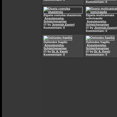
Kommentare: 0
Elgaria coerulea shastensis
Elgaria multicarinata
Anguimorpha,
scincicauda
Schleichenartige
Anguimorpha,
(© by
Jeremiah.Easter
)
Schleichenartige
Kommentare: 0
(© by
Jeremiah.Easter
)
Kommentare: 0
Ophiodes fragilis
Ophiodes fragilis
Anguimorpha,
Anguimorpha,
Schleichenartige
Schleichenartige
(© by
Dr. A. Kwet
)
(© by
Dr. A. Kwet
)
Kommentare: 0
Kommentare: 0