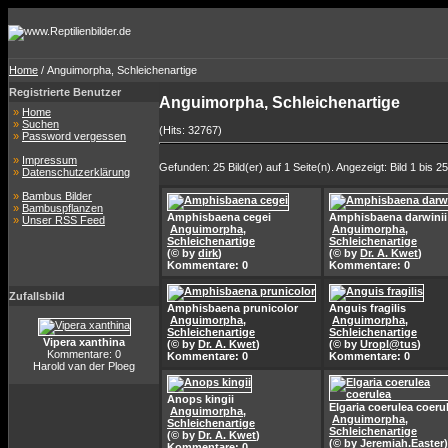
Home
/ Anguimorpha, Schleichenartige
Registrierte Benutzer
Anguimorpha, Schleichenartige
»
Home
»
Suchen
(Hits: 32767)
»
Password vergessen
»
Impressum
Gefunden: 25 Bild(er) auf 1 Seite(n). Angezeigt: Bild 1 bis 25
»
Datenschutzerklärung
»
Bambus Bilder
»
Bambuspflanzen
Amphisbaena cegei
Amphisbaena darwinii
»
Unser RSS Feed
Anguimorpha,
Anguimorpha,
Schleichenartige
Schleichenartige
(© by
dirk
)
(© by
Dr. A. Kwet
)
Kommentare: 0
Kommentare: 0
Zufallsbild
Amphisbaena prunicolor
Anguis fragilis
Anguimorpha,
Anguimorpha,
Schleichenartige
Schleichenartige
Vipera xanthina
(© by
Dr. A. Kwet
)
(© by
Uropl@tus
)
Kommentare: 0
Kommentare: 0
Kommentare: 0
Harold van der Ploeg
Anops kingii
Elgaria coerulea coeru
Anguimorpha,
Anguimorpha,
Schleichenartige
Schleichenartige
(© by
Dr. A. Kwet
)
(© by
Jeremiah.Easter
)
Kommentare: 0