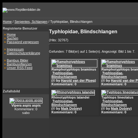
Home
/
Serpentes, Schlangen
/ Typhlopidae, Blindschlangen
Registrierte Benutzer
Typhlopidae, Blindschlangen
»
Home
»
Suchen
(Hits: 32767)
»
Password vergessen
»
Impressum
Gefunden: 7 Bild(er) auf 1 Seite(n). Angezeigt: Bild 1 bis 7.
»
Datenschutzerklärung
»
Bambus Bilder
»
Bambuspflanzen
»
Unser RSS Feed
Ramphotyphlops braminus
Ramphotyphlops bra
Typhlopidae,
Typhlopidae,
Blindschlangen
Blindschlangen
(© by
Harold van der Ploeg
)
(© by
Harold van der P
Kommentare: 0
Kommentare: 0
Zufallsbild
Rhinotyphlops lalandei
Typhlops lineolatus
Typhlopidae,
Typhlopidae,
Blindschlangen
Blindschlangen
Vipera aspis aspis
(© by
Maik Dobiey
)
(© by
Maik Dobiey
)
Kommentare: 0
Kommentare: 0
Kommentare: 0
sabo