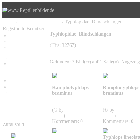
Home
/
Serpentes, Schlangen
/ Typhlopidae, Blindschlangen
Registrierte Benutzer
Typhlopidae, Blindschlangen
»
Home
»
Suchen
(Hits: 32767)
»
Password vergessen
»
Impressum
Gefunden: 7 Bild(er) auf 1 Seite(n). Angezeigt
»
Datenschutzerklärung
»
Bambus Bilder
»
Bambuspflanzen
Ramphotyphlops
Ramphotyphlops
»
Unser RSS Feed
braminus
braminus
Typhlopidae,
Typhlopidae,
Blindschlangen
Blindschlangen
(© by
Harold van der
(© by
Harold van 
Ploeg
)
Ploeg
)
Kommentare: 0
Kommentare: 0
Zufallsbild
Typhlops lineolat