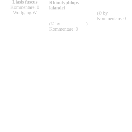
Liasis fuscus
Rhinotyphlops
Typhlopidae,
Kommentare: 0
lalandei
Blindschlangen
Wolfgang.W
Typhlopidae,
(© by
Maik Dobie
Blindschlangen
Kommentare: 0
(© by
Maik Dobiey
)
Kommentare: 0