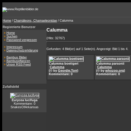
Home
/
Chamäleons, Chamaeleonidae
/ Calumma
Registrierte Benutzer
Calumma
»
Home
»
Suchen
(Hits: 32767)
»
Password vergessen
»
Impressum
Gefunden: 4 Bild(er) auf 1 Seite(n). Angezeigt: Bild 1 bis 4.
»
Datenschutzerklärung
»
Bambus Bilder
»
Bambuspflanzen
Calumma boettgeri
Calumma parsonii
»
Unser RSS Feed
Calumma
Calumma
(© by
Geordie.Torr
)
(© by
whozoo.org
)
Kommentare: 0
Kommentare: 0
Zufallsbild
Eurycea lucifuga
Kommentare: 0
SnakesOfArkansas