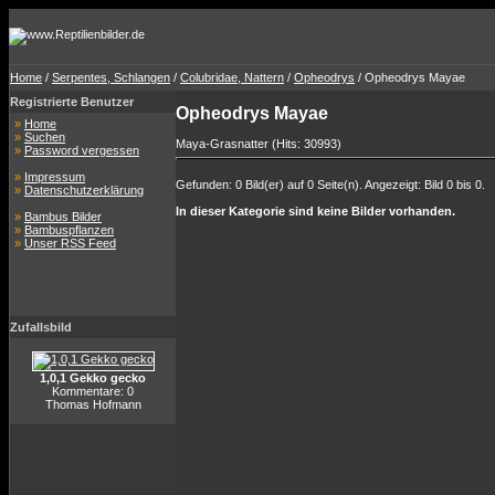
Home
/
Serpentes, Schlangen
/
Colubridae, Nattern
/
Opheodrys
/ Opheodrys Mayae
Registrierte Benutzer
Opheodrys Mayae
»
Home
»
Suchen
Maya-Grasnatter (Hits: 30993)
»
Password vergessen
»
Impressum
Gefunden: 0 Bild(er) auf 0 Seite(n). Angezeigt: Bild 0 bis 0.
»
Datenschutzerklärung
In dieser Kategorie sind keine Bilder vorhanden.
»
Bambus Bilder
»
Bambuspflanzen
»
Unser RSS Feed
Zufallsbild
1,0,1 Gekko gecko
Kommentare: 0
Thomas Hofmann