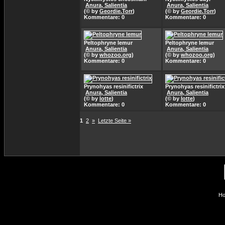
Anura, Salientia
Anura, Salientia
(© by
Geordie.Torr
)
(© by
Geordie.Torr
)
Kommentare: 0
Kommentare: 0
Peltophryne lemur
Peltophryne lemur
Anura, Salientia
Anura, Salientia
(© by
whozoo.org
)
(© by
whozoo.org
)
Kommentare: 0
Kommentare: 0
Prynohyas resinifictrix
Prynohyas resinifictrix
Anura, Salientia
Anura, Salientia
(© by
lotte
)
(© by
lotte
)
Kommentare: 0
Kommentare: 0
1
2
»
Letzte Seite »
Ho