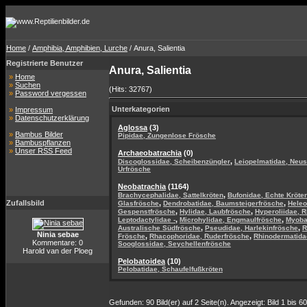
Home
/
Amphibia, Amphibien, Lurche
/ Anura, Salientia
Registrierte Benutzer
Anura, Salientia
»
Home
»
Suchen
(Hits: 32767)
»
Password vergessen
Unterkategorien
»
Impressum
»
Datenschutzerklärung
Aglossa
(3)
»
Bambus Bilder
Pipidae, Zungenlose Frösche
»
Bambuspflanzen
»
Unser RSS Feed
Archaeobatrachia
(0)
,
Discoglossidae, Scheibenzüngler
Leiopelmatidae, Neu
Urfrösche
Neobatrachia
(1164)
,
Brachycephalidae, Sattelkröten
Bufonidae, Echte Kröte
Zufallsbild
,
,
Glasfrösche
Dendrobatidae, Baumsteigerfrösche
Heleo
,
,
Gespenstfrösche
Hylidae, Laubfrösche
Hyperoliidae, 
,
,
Leptodactylidae -
Microhylidae, Engmaulfrösche
Myoba
,
,
Australische Südfrösche
Pseudidae, Harlekinfrösche
R
Ninia sebae
,
,
Frösche
Rhacophoridae, Ruderfrösche
Rhinodermatida
Kommentare: 0
Sooglossidae, Seychellenfrösche
Harold van der Ploeg
Pelobatoidea
(10)
Pelobatidae, Schaufelfußkröten
Gefunden: 90 Bild(er) auf 2 Seite(n). Angezeigt: Bild 1 bis 60