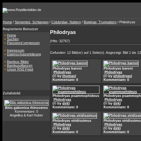
Home
/
Serpentes, Schlangen
/
Colubridae, Nattern
/
Boiginae, Trugnattern
/ Philodryas
Registrierte Benutzer
Philodryas
»
Home
»
Suchen
(Hits: 32767)
»
Password vergessen
»
Impressum
Gefunden: 12 Bild(er) auf 1 Seite(n). Angezeigt: Bild 1 bis 12
»
Datenschutzerklärung
»
Bambus Bilder
»
Bambuspflanzen
Philodryas baroni
Philodryas baroni
»
Unser RSS Feed
Philodryas
Philodryas
(© by
thomas
)
(© by
philodryas
)
Kommentare: 0
Kommentare: 0
Zufallsbild
Philodryas psammophideus
Philodryas psammoph
Philodryas
Philodryas
(© by
dirk
)
(© by
dirk
)
Kommentare: 0
Kommentare: 0
Bitis gabonica rhinoceros
Kommentare: 0
Angelika & Karl Huber
Philodryas viridissimus
Philodryas viridissimu
Philodryas
Philodryas
(© by
dirk
)
(© by
dirk
)
Kommentare: 0
Kommentare: 0