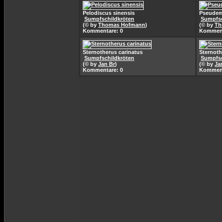
Pelodiscus sinensis
Pseudem
Sumpfschildkröten
Sumpfsc
(© by
Thomas Hofmann
)
(© by
Th
Kommentare: 0
Komment
Sternotherus carinatus
Sternoth
Sumpfschildkröten
Sumpfsc
(© by
Jan Br
)
(© by
Ja
Kommentare: 0
Komment