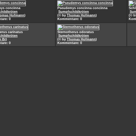
ys concinna
Pseudemys concinna concinna
Schl
hildkröten
Sumpfschildkröten
Sum
omas Hofmann
)
(© by
Thomas Hofmann
)
(© 
are: 0
Kommentare: 0
Kom
erus carinatus
Sternotherus odoratus
hildkröten
Sumpfschildkröten
n Br
)
(© by
Thomas Hofmann
)
are: 0
Kommentare: 0