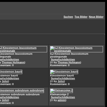
Suchen
Top Bilder
Neue Bilder
Kinosternon leucostomum
0,2 Kinosternon leucostomum
ingunale
postingunale
pfschildkröten
Sumpfschildkröten
by
Thomas Hofmann
)
(© by
Thomas Hofmann
)
mentare: 0
Kommentare: 0
sternon baurii
Kinosternon baurii
pfschildkröten
Sumpfschildkröten
by
John
)
(© by
John
)
mentare: 0
Kommentare: 0
osternon subrubrum subrubrum
Kleinanzeige 2
pfschildkröten
Sumpfschildkröten
by
John
)
(© by
admin
)
mentare: 0