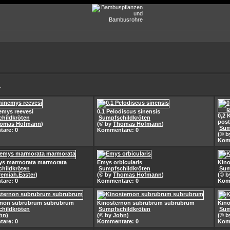
.
emys reevesi
0,1 Pelodiscus sinensis
0,2 
hildkröten
Sumpfschildkröten
post
omas Hofmann
)
(© by
Thomas Hofmann
)
Sum
are: 0
Kommentare: 0
(© 
Kom
ys marmorata marmorata
Emys orbicularis
Kino
hildkröten
Sumpfschildkröten
Sum
remiah.Easter
)
(© by
Thomas Hofmann
)
(© 
are: 0
Kommentare: 0
Kom
rnon subrubrum subrubrum
Kinosternon subrubrum subrubrum
Kin
hildkröten
Sumpfschildkröten
Sum
hn
)
(© by
John
)
(© 
are: 0
Kommentare: 0
Kom