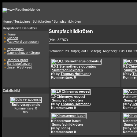
Home
/
Testudines, Schildkröten
/ Sumpfschildkröten
Registrierte Benutzer
Sumpfschildkröten
»
Home
»
Suchen
(Hits: 32767)
»
Password vergessen
»
Impressum
Gefunden: 23 Bild(er) auf 1 Seite(n). Angezeigt: Bild 1 bis 23
»
Datenschutzerklärung
»
Bambus Bilder
»
Bambuspflanzen
0,0,1 Sternotherus odoratus
0,1 Chin
»
Unser RSS Feed
Sumpfschildkröten
Sumpfsc
(© by
Thomas Hofmann
)
(© by
Th
Kommentare: 0
Komment
Zufallsbild
1,0 Chinemys reevesi
Actinem
Sumpfschildkröten
Sumpfsc
(© by
Thomas Hofmann
)
(© by
Je
Bufo veraguensis
Kommentare: 0
Komment
Kommentare: 0
dirk
Kinosternon baurii
Kinoste
Sumpfschildkröten
Sumpfsc
(© by
John
)
(© by
Jo
Kommentare: 0
Komment