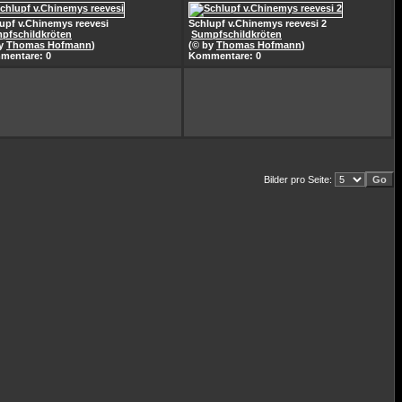
upf v.Chinemys reevesi
Schlupf v.Chinemys reevesi 2
pfschildkröten
Sumpfschildkröten
by
Thomas Hofmann
)
(© by
Thomas Hofmann
)
mentare: 0
Kommentare: 0
Bilder pro Seite: