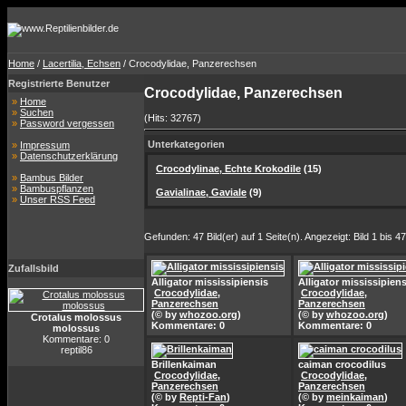
Home
/
Lacertilia, Echsen
/ Crocodylidae, Panzerechsen
Registrierte Benutzer
Crocodylidae, Panzerechsen
»
Home
»
Suchen
(Hits: 32767)
»
Password vergessen
Unterkategorien
»
Impressum
»
Datenschutzerklärung
Crocodylinae, Echte Krokodile
(15)
»
Bambus Bilder
»
Bambuspflanzen
Gavialinae, Gaviale
(9)
»
Unser RSS Feed
Gefunden: 47 Bild(er) auf 1 Seite(n). Angezeigt: Bild 1 bis 47
Zufallsbild
Alligator mississipiensis
Alligator mississipiens
Crocodylidae,
Crocodylidae,
Panzerechsen
Panzerechsen
(© by
whozoo.org
)
(© by
whozoo.org
)
Crotalus molossus
Kommentare: 0
Kommentare: 0
molossus
Kommentare: 0
reptil86
Brillenkaiman
caiman crocodilus
Crocodylidae,
Crocodylidae,
Panzerechsen
Panzerechsen
(© by
Repti-Fan
)
(© by
meinkaiman
)