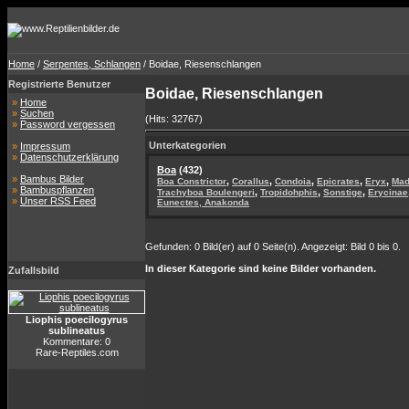
Home
/
Serpentes, Schlangen
/ Boidae, Riesenschlangen
Registrierte Benutzer
Boidae, Riesenschlangen
»
Home
»
Suchen
(Hits: 32767)
»
Password vergessen
Unterkategorien
»
Impressum
»
Datenschutzerklärung
Boa
(432)
»
Bambus Bilder
,
,
,
,
,
Boa Constrictor
Corallus
Condoia
Epicrates
Eryx
Mad
»
Bambuspflanzen
,
,
,
Trachyboa Boulengeri
Tropidohphis
Sonstige
Erycinae
»
Unser RSS Feed
Eunectes, Anakonda
Gefunden: 0 Bild(er) auf 0 Seite(n). Angezeigt: Bild 0 bis 0.
In dieser Kategorie sind keine Bilder vorhanden.
Zufallsbild
Liophis poecilogyrus
sublineatus
Kommentare: 0
Rare-Reptiles.com