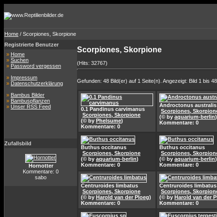
Home
/ Scorpiones, Skorpione
Registrierte Benutzer
Scorpiones, Skorpione
»
Home
»
Suchen
(Hits: 32767)
»
Password vergessen
»
Impressum
Gefunden: 48 Bild(er) auf 1 Seite(n). Angezeigt: Bild 1 bis 48
»
Datenschutzerklärung
»
Bambus Bilder
»
Bambuspflanzen
Androctonus australis
»
Unser RSS Feed
0.1 Pandinus carvimanus
Scorpiones, Skorpion
Scorpiones, Skorpione
(© by
aquarium-berlin
)
(© by
Phelsume
)
Kommentare: 0
Kommentare: 0
Zufallsbild
Buthus occitanus
Buthus occitanus
Scorpiones, Skorpione
Scorpiones, Skorpion
(© by
aquarium-berlin
)
(© by
aquarium-berlin
)
Kommentare: 0
Kommentare: 0
Hornotter
Kommentare: 0
sabo
Centruroides limbatus
Centruroides limbatus
Scorpiones, Skorpione
Scorpiones, Skorpion
(© by
Harold van der Ploeg
)
(© by
Harold van der P
Kommentare: 0
Kommentare: 0