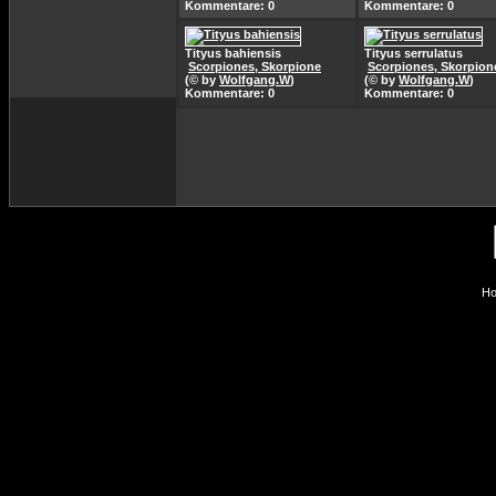
Kommentare: 0
Kommentare: 0
Tityus bahiensis
Tityus serrulatus
Scorpiones, Skorpione
Scorpiones, Skorpion
(© by
Wolfgang.W
)
(© by
Wolfgang.W
)
Kommentare: 0
Kommentare: 0
Ho