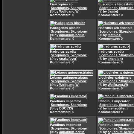
Euscorpius sp
Euscorpius tergestinu
Scorpiones, Skorpione
Scorpiones, Skorpion
(© by
Wolfgang.W
)
(© by
Jamie
)
Kommentare: 0
Kommentare: 0
Hadogenes bicolor
Hadrurus arizonensis
Scorpiones, Skorpione
Scorpiones, Skorpion
(© by
aquarium-berlin
)
(© by
mathias
)
Kommentare: 0
Kommentare: 0
Hadrurus spadix
hadrurus spadix
Scorpiones, Skorpione
Scorpiones, Skorpion
(© by
snakefever
)
(© by
skorpion
)
Kommentare: 0
Kommentare: 0
Leiurus quinquestriatus
Liocheles waigiensis
Scorpiones, Skorpione
Scorpiones, Skorpion
(© by
Wolfgang.W
)
(© by
Wolfgang.W
)
Kommentare: 0
Kommentare: 0
Pandinus imperator
Pandinus imperator
Scorpiones, Skorpione
Scorpiones, Skorpion
(© by
DDC533
)
(© by
ms-reptilien
)
Kommentare: 0
Kommentare: 0
Pandinus imperator
Pandinus imperator
Scorpiones, Skorpione
Scorpiones, Skorpion
(© by
aquarium-berlin
)
(© by
aquarium-berlin
)