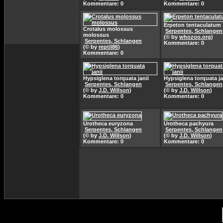
Kommentare: 0
Kommentare: 0
Erpeton tentaculatum
Crotalus molossus
Serpentes, Schlangen
molossus
(© by
whozoo.org
)
Serpentes, Schlangen
Kommentare: 0
(© by
reptil86
)
Kommentare: 0
Hypsiglena torquata janii
Hypsiglena torquata ja
Serpentes, Schlangen
Serpentes, Schlangen
(© by
J.D. Willson
)
(© by
J.D. Willson
)
Kommentare: 0
Kommentare: 0
Urotheca euryzona
Urotheca pachyura
Serpentes, Schlangen
Serpentes, Schlangen
(© by
J.D. Willson
)
(© by
J.D. Willson
)
Kommentare: 0
Kommentare: 0