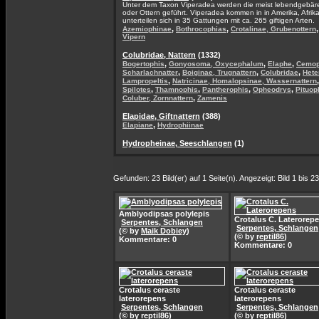
Unter dem Taxon Viperadea werden die meist lebendgebären
oder Ottern geführt. Viperadea kommen in in Amerika, Afrik
unterteilen sich in 35 Gattungen mit ca. 265 giftigen Arten.
,
,
Azemiophinae
Bothrocophias
Crotalinae, Grubenottern
Vipern
Colubridae, Nattern
(1332)
,
,
,
Bogertophis
Gonyosoma, Oxycephalum
Elaphe
Cemop
,
,
,
Scharlachnatter
Boiginae, Trugnattern
Colubridae
Hete
,
Lampropeltis
Natricinae, Homalopsinae, Wassernattern
,
,
,
,
Spilotes
Thamnophis
Pantherophis
Opheodrys
Pituop
,
Coluber, Zornnattern
Zamenis
Elapidae, Giftnattern
(388)
,
Elapiane
Hydrophiinae
Hydropheinae, Seeschlangen
(1)
Gefunden: 23 Bild(er) auf 1 Seite(n). Angezeigt: Bild 1 bis 23
Amblyodipsas polylepis
Crotalus C. Laterorep
Serpentes, Schlangen
Serpentes, Schlangen
(© by
Maik Dobiey
)
(© by
reptil86
)
Kommentare: 0
Kommentare: 0
Crotalus ceraste
Crotalus ceraste
laterorepens
laterorepens
Serpentes, Schlangen
Serpentes, Schlangen
(© by
reptil86
)
(© by
reptil86
)