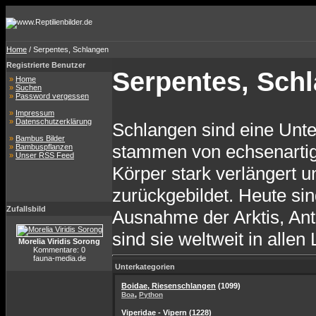
Home
/ Serpentes, Schlangen
Registrierte Benutzer
Serpentes, Sch
»
Home
»
Suchen
»
Password vergessen
»
Impressum
»
Datenschutzerklärung
Schlangen sind eine Unte
»
Bambus Bilder
stammen von echsenartig
»
Bambuspflanzen
»
Unser RSS Feed
Körper stark verlängert u
zurückgebildet. Heute si
Zufallsbild
Ausnahme der Arktis, Ant
sind sie weltweit in alle
Morelia Viridis Sorong
Kommentare: 0
fauna-media.de
Unterkategorien
Boidae, Riesenschlangen
(1099)
,
Boa
Python
Viperidae - Vipern
(1228)