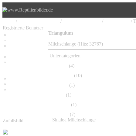
Home
/
Serpentes, Schlangen
/
Colubridae, Nattern
/
Lampropeltis
/ 
Registrierte Benutzer
Triangulum
»
Home
»
Suchen
Milchschlange (Hits: 32767)
»
Password vergessen
Unterkategorien
»
Impressum
»
Amaura
(4)
Datenschutzerklärung
Elapsoides
(10)
»
Bambus Bilder
»
Bambuspflanzen
Gaigeae
(1)
»
Unser RSS Feed
Stuarti
(1)
Annulata
(1)
Sinaloae
(7)
Sinaloa Milchschlange
Zufallsbild