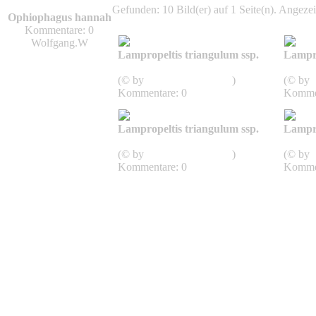
Gefunden: 10 Bild(er) auf 1 Seite(n). Angezeig
Ophiophagus hannah
Kommentare: 0
Wolfgang.W
Lampropeltis triangulum ssp.
Lampro
Triangulum
Trian
(© by
SnakesOfArkansas
)
(© by
Kommentare: 0
Kommen
Lampropeltis triangulum ssp.
Lampro
Triangulum
Trian
(© by
SnakesOfArkansas
)
(© by
Kommentare: 0
Kommen