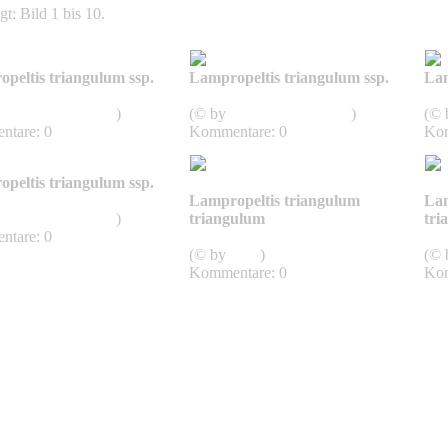
t: Bild 1 bis 10.
peltis triangulum ssp.
Lampropeltis triangulum ssp.
Lam
gulum
Triangulum
Tr
SnakesOfArkansas
)
(© by
SnakesOfArkansas
)
(©
tare: 0
Kommentare: 0
Kom
peltis triangulum ssp.
gulum
Lampropeltis triangulum
Lam
SnakesOfArkansas
)
triangulum
tri
tare: 0
Triangulum
Tr
(© by
John
)
(©
Kommentare: 0
Kom