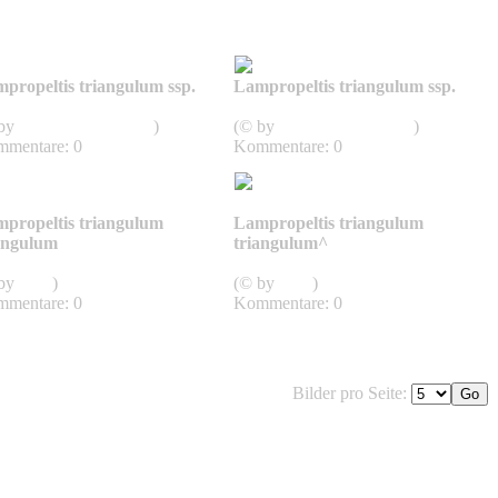
propeltis triangulum ssp.
Lampropeltis triangulum ssp.
iangulum
Triangulum
 by
SnakesOfArkansas
)
(© by
SnakesOfArkansas
)
mentare: 0
Kommentare: 0
propeltis triangulum
Lampropeltis triangulum
angulum
triangulum^
iangulum
Triangulum
 by
John
)
(© by
John
)
mentare: 0
Kommentare: 0
Bilder pro Seite: