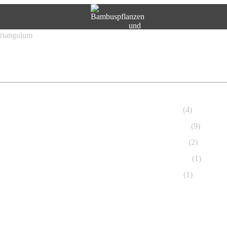
Triangulum
Nelsoni
(4)
Campbelli
(9)
Abnorma
(2)
Andesiana
(1)
Conanti
(1)