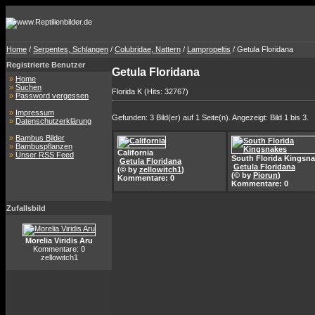
Home
/
Serpentes, Schlangen
/
Colubridae, Nattern
/
Lampropeltis
/ Getula Floridana
Registrierte Benutzer
Getula Floridana
»
Home
»
Suchen
Florida K (Hits: 32767)
»
Password vergessen
»
Impressum
Gefunden: 3 Bild(er) auf 1 Seite(n). Angezeigt: Bild 1 bis 3.
»
Datenschutzerklärung
»
Bambus Bilder
»
Bambuspflanzen
California
»
Unser RSS Feed
South Florida Kingsn
Getula Floridana
Getula Floridana
(© by
zellowitch1
)
(© by
Piorun
)
Kommentare: 0
Kommentare: 0
Zufallsbild
Morelia Viridis Aru
Kommentare: 0
zellowitch1