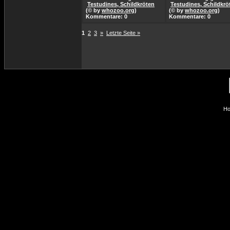
Testudines, Schildkröten
Testudines, Schildkrö
(© by
whozoo.org
)
(© by
whozoo.org
)
Kommentare: 0
Kommentare: 0
1
2
3
»
Letzte Seite »
Ho