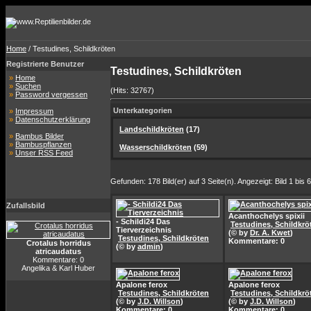
Home
/ Testudines, Schildkröten
Registrierte Benutzer
Testudines, Schildkröten
»
Home
»
Suchen
(Hits: 32767)
»
Password vergessen
Unterkategorien
»
Impressum
»
Datenschutzerklärung
Landschildkröten
(17)
»
Bambus Bilder
»
Bambuspflanzen
Wasserschildkröten
(59)
»
Unser RSS Feed
Gefunden: 178 Bild(er) auf 3 Seite(n). Angezeigt: Bild 1 bis 6
Zufallsbild
Acanthochelys spixii
- Schildi24 Das
Testudines, Schildkrö
Tierverzeichnis
(© by
Dr. A. Kwet
)
Testudines, Schildkröten
Kommentare: 0
Crotalus horridus
(© by
admin
)
atricaudatus
Kommentare: 0
Angelika & Karl Huber
Apalone ferox
Apalone ferox
Testudines, Schildkröten
Testudines, Schildkrö
(© by
J.D. Willson
)
(© by
J.D. Willson
)
Kommentare: 0
Kommentare: 0